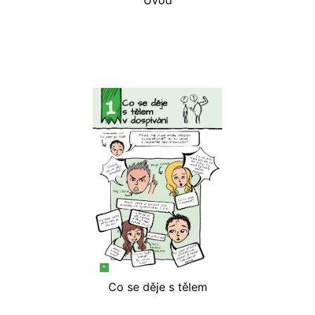
Úvod
Co se děje s tělem