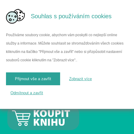
Souhlas s používáním cookies
Používáme soubory cookie, abychom vám poskytli co nejlepší online
služby a informace. Můžete souhlasit se shromažďováním všech cookies
Autoři
Ohlasy na knihu
kliknutím na tlačítko "Přijmout vše a zavřít" nebo si přizpůsobit nastavení
souborů cookie kliknutím na "Zobrazit více"..
Proč rostu a díky
02
čemu jsem
Přijmout vše a zavřít
Zobrazit více
mužem
Odmítnout a zavřít