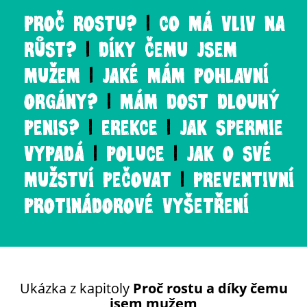
PROČ ROSTU?
CO MÁ VLIV NA
RŮST?
DÍKY ČEMU JSEM
MUŽEM
JAKÉ MÁM POHLAVNÍ
ORGÁNY?
MÁM DOST DLOUHÝ
PENIS?
EREKCE
JAK SPERMIE
VYPADÁ
POLUCE
JAK O SVÉ
MUŽSTVÍ PEČOVAT
PREVENTIVNÍ
PROTINÁDOROVÉ VYŠETŘENÍ
Ukázka z kapitoly
Proč rostu a díky čemu
jsem mužem