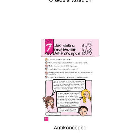
O sexu a vztazích
Antikoncepce