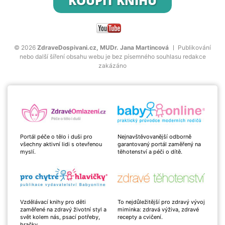
KOUPIT KNIHU
© 2026
ZdraveDospivani.cz, MUDr. Jana Martincová
Publikování
nebo další šíření obsahu webu je bez písemného souhlasu redakce
zakázáno
Portál péče o tělo i duši pro
Nejnavštěvovanější odborně
všechny aktivní lidi s otevřenou
garantovaný portál zaměřený na
myslí.
těhotenství a péči o dítě.
Vzdělávací knihy pro děti
To nejdůležitější pro zdravý vývoj
zaměřené na zdravý životní styl a
miminka: zdravá výživa, zdravé
svět kolem nás, psací potřeby,
recepty a cvičení.
hračky.