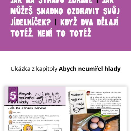
JAK NA STRAVU ZDRAVĚ
JAK
MŮŽEŠ SNADNO OZDRAVIT SVŮJ
JÍDELNÍČEK?
KDYŽ DVA DĚLAJÍ
TOTÉŽ, NENÍ TO TOTÉŽ
Ukázka z kapitoly
Abych neumřel hlady